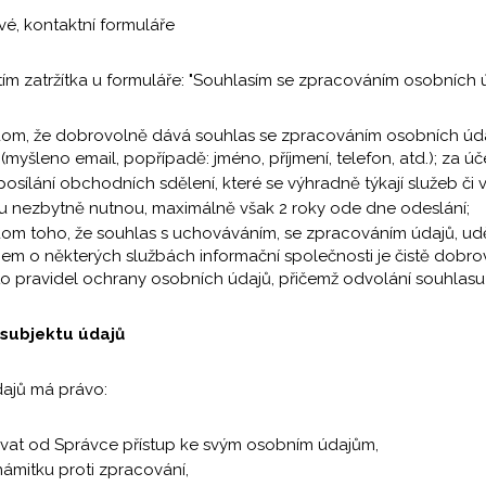
vé, kontaktní formuláře
tím zatržítka u formuláře: "Souhlasím se zpracováním osobních ú
ědom, že dobrovolně dává souhlas se zpracováním osobních údaj
(myšleno email, popřípadě: jméno, příjmení, telefon, atd.); za ú
posílání obchodních sdělení, které se výhradně týkají služeb či
 nezbytně nutnou, maximálně však 2 roky ode dne odeslání;
ědom toho, že souhlas s uchováváním, se zpracováním údajů, 
em o některých službách informační společnosti je čistě dobrov
hto pravidel ochrany osobních údajů, přičemž odvolání souhlasu
 subjektu údajů
dajů má právo:
at od Správce přístup ke svým osobním údajům,
námitku proti zpracování,