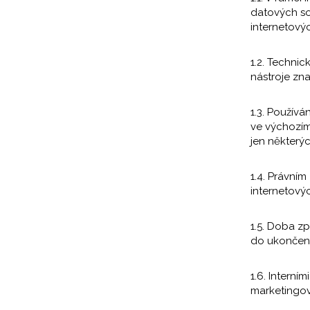
datových so
internetovýc
1.2. Technic
nástroje zna
1.3. Používá
ve výchozím
jen některý
1.4. Právní
internetovýc
1.5. Doba zp
do ukončení 
1.6. Interní
marketingov