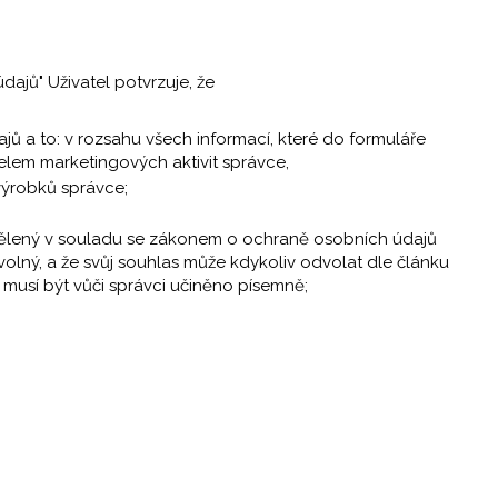
dajů" Uživatel potvrzuje, že
ů a to: v rozsahu všech informací, které do formuláře
čelem marketingových aktivit správce,
 výrobků správce;
udělený v souladu se zákonem o ochraně osobních údajů
olný, a že svůj souhlas může kdykoliv odvolat dle článku
 musí být vůči správci učiněno písemně;