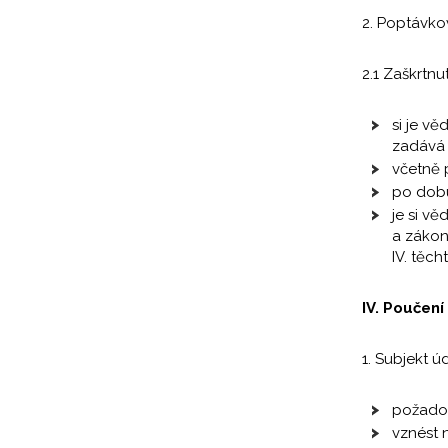
2. Poptávko
2.1 Zaškrtnu
si je v
zadává 
včetně 
po dobu
je si v
a zákon
IV. těc
IV. Poučení
1. Subjekt ú
požadov
vznést 