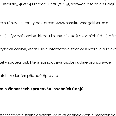
-Kateřinky, 460 14 Liberec, IČ: 06711651, správce osobních údaj
ové stránky – stránky na adrese: www.samikravmagaliberec.cz
dajů - fyzická osoba, kterou lze na základě osobních údajů přím
- fyzická osoba, která užívá internetové stránky a která je subj
tel - společnost, která zpracovává osobní údaje pro správce.
atel - v daném případě Správce.
ace o činnostech zpracování osobních údajů
i internetových stránek systém využívá analytických a marketing