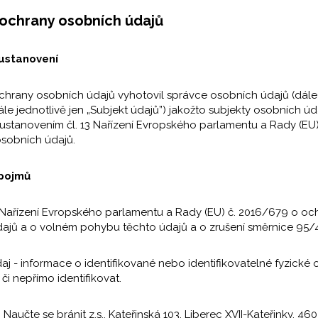
 ochrany osobních údajů
 ustanovení
 ochrany osobních údajů vyhotovil správce osobních údajů (dále
ále jednotlivě jen „Subjekt údajů”) jakožto subjekty osobních 
 ustanovením čl. 13 Nařízení Evropského parlamentu a Rady (EU
sobních údajů.
 pojmů
 - Nařízení Evropského parlamentu a Rady (EU) č. 2016/679 o oc
ajů a o volném pohybu těchto údajů a o zrušení směrnice 95/
daj - informace o identifikované nebo identifikovatelné fyzick
či nepřímo identifikovat.
 Naučte se bránit z.s., Kateřinská 103, Liberec XVII-Kateřinky, 460