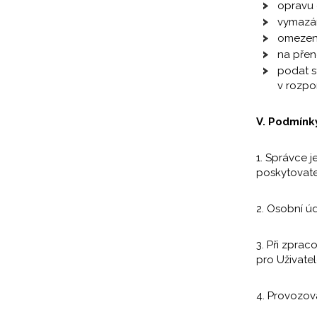
opravu 
vymazán
omezení
na přen
podat s
v rozpo
V. Podmínk
1. Správce 
poskytovate
2. Osobní ú
3. Při zpra
pro Uživatel
4. Provozov