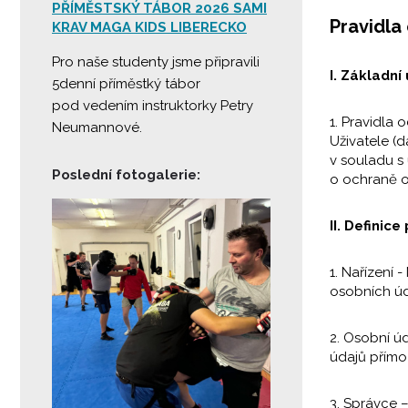
PŘÍMĚSTSKÝ TÁBOR 2026 SAMI
Pravidla
KRAV MAGA KIDS LIBERECKO
Pro naše studenty jsme připravili
I. Základní
5denní příměstký tábor
pod vedením instruktorky Petry
1. Pravidla
Neumannové.
Uživatele (d
v souladu s
Poslední fotogalerie:
o ochraně o
II. Definice
1. Nařízení
osobních úd
2. Osobní ú
údajů přímo 
3. Správce –