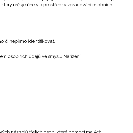
ů, který určuje účely a prostředky zpracování osobních
o či nepřímo identifikovat.
ektem osobních údajů ve smyslu Nařízení.
ových nástrojů třetích osob, které pomocí malých