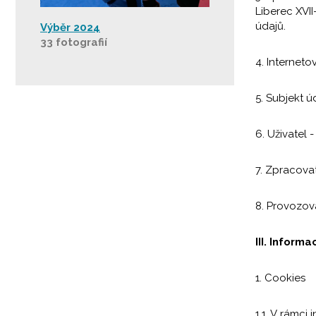
Liberec XVII
údajů.
Výběr 2024
33 fotografií
4. Internet
5. Subjekt ú
6. Uživatel 
7. Zpracova
8. Provozov
III. Inform
1. Cookies
1.1. V rámc