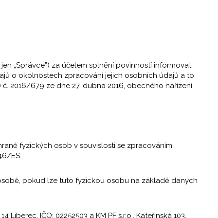
 jen „Správce”) za účelem splnění povinností informovat
údajů o okolnostech zpracování jejich osobních údajů a to
) č. 2016/679 ze dne 27. dubna 2016, obecného nařízení
hraně fyzických osob v souvislosti se zpracováním
46/ES.
é osobě, pokud lze tuto fyzickou osobu na základě daných
 14 Liberec, IČO: 02252503 a KM PF s.r.o., Kateřinská 103,