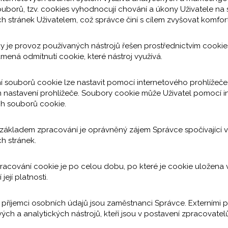
uborů, tzv. cookies vyhodnocují chování a úkony Uživatele na st
h stránek Uživatelem, což správce činí s cílem zvyšovat komfort 
ky je provoz používaných nástrojů řešen prostřednictvím cookies
mená odmítnutí cookie, které nástroj využívá.
ní souborů cookie lze nastavit pomocí internetového prohlížeče
 nastavení prohlížeče. Soubory cookie může Uživatel pomocí in
ch souborů cookie.
m základem zpracování je oprávněný zájem Správce spočívající 
h stránek.
racování cookie je po celou dobu, po které je cookie uložena v 
její platnosti.
mi příjemci osobních údajů jsou zaměstnanci Správce. Externími 
ých a analytických nástrojů, kteří jsou v postavení zpracovatel