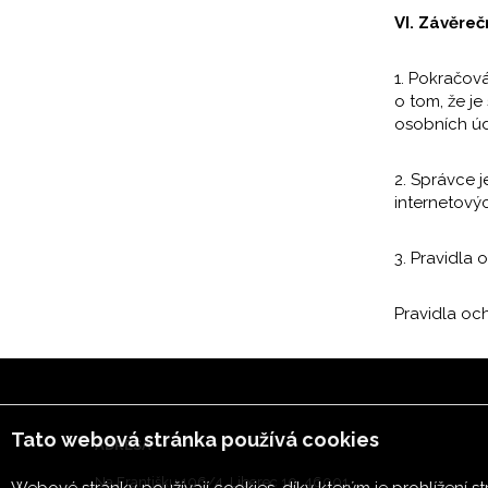
VI. Závěre
1. Pokračov
o tom, že j
osobních úd
2. Správce 
internetovýc
3. Pravidla
Pravidla oc
Tato webová stránka používá cookies
ADRESA
Na Františku 106/4, Liberec 10, 46001