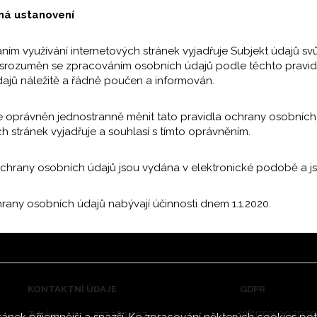
čná ustanovení
áním využívání internetových stránek vyjadřuje Subjekt údajů s
e srozuměn se zpracováním osobních údajů podle těchto pravid
ajů náležitě a řádně poučen a informován.
je oprávněn jednostranně měnit tato pravidla ochrany osobních 
h stránek vyjadřuje a souhlasí s tímto oprávněním.
 ochrany osobních údajů jsou vydána v elektronické podobě a js
hrany osobních údajů nabývají účinnosti dnem 1.1.2020.
KONTAKTNÍ ÚDAJE
GDPR
Informace o
zprac
Telefon:
777 283 007