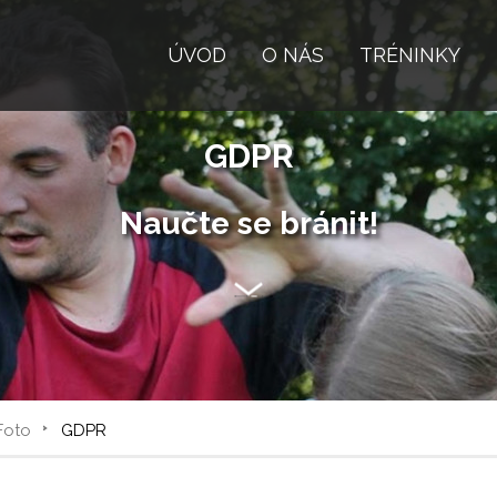
ÚVOD
O NÁS
TRÉNINKY
GDPR
Naučte se bránit!
Foto
GDPR